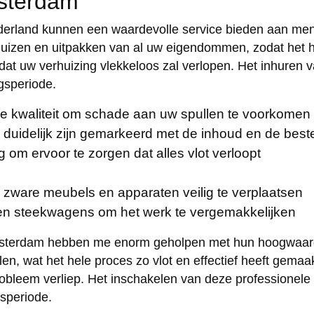
msterdam
ederland kunnen een waardevolle service bieden aan m
rhuizen en uitpakken van al uw eigendommen, zodat het he
dat uw verhuizing vlekkeloos zal verlopen. Het inhuren 
gsperiode.
e kwaliteit om schade aan uw spullen te voorkomen
is duidelijk zijn gemarkeerd met de inhoud en de be
g om ervoor te zorgen dat alles vlot verloopt
m zware meubels en apparaten veilig te verplaatsen
 en steekwagens om het werk te vergemakkelijken
sterdam hebben me enorm geholpen met hun hoogwaardig
len, wat het hele proces zo vlot en effectief heeft gema
probleem verliep. Het inschakelen van deze professionel
gsperiode.