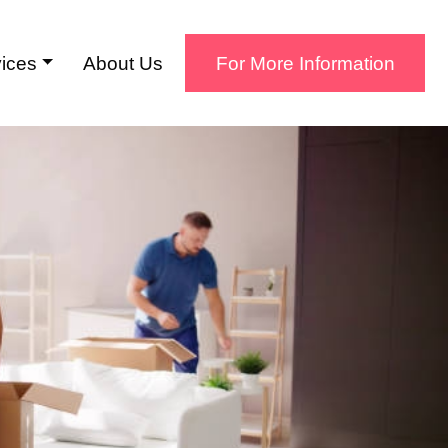
ices
About Us
For More Information